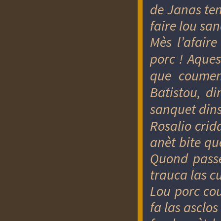
de Janas ten
faire lou san
Mès l’afair
porc ! Aques
que coumen
Batistou, di
sanquet dins
Rosalio crid
anèt bite qu
Quond passè
trauca las c
Lou porc cou
fa las asclo