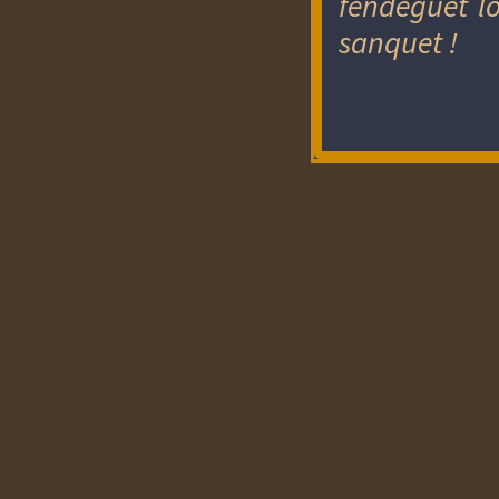
fendeguèt l
sanquet !