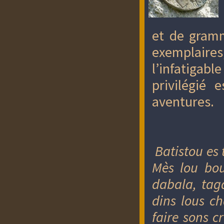
et de gramma
exemplaires
l’infatigab
privilégié 
aventures.
Batistou es 
Mès lou bou
dabala, tag
dins lous ch
faire sons c