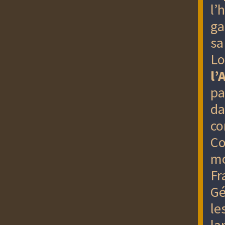
l’
ga
sa
Lo
l’
pa
da
co
Co
mo
Fr
Gé
le